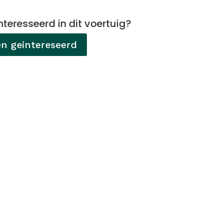
nteresseerd in dit voertuig?
en geintereseerd