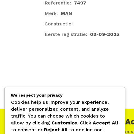
Referentie:
7497
Merk:
MAN
Constructie:
Eerste registratie:
03-09-2025
We respect your privacy
Cookies help us improve your experience,
deliver personalized content, and analyze
traffic. You can choose which cookies to
Openingsuren
A
allow by clicking
Customize
. Click
Accept All
to consent or
Reject All
to decline non-
Maandag – Vrijdag: 07:30 –
CEV