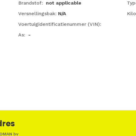
Brandstof:
not applicable
Typ
Versnellingsbak:
N/A
Kil
Voertuigidentificatienummer (VIN):
As:
-
dres
OMAN bv