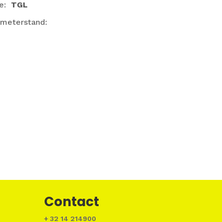
e:
TGL
ometerstand:
Contact
+ 32 14 214900