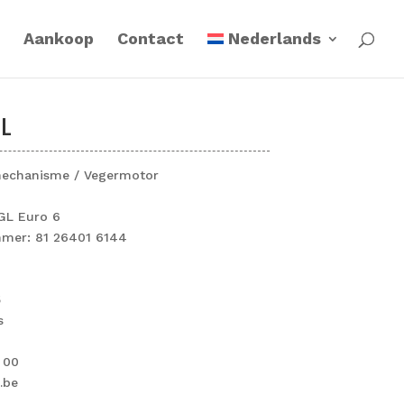
Aankoop
Contact
Nederlands
L
mechanisme / Vegermotor
GL Euro 6
mer: 81 26401 6144
5
s
 00
.be