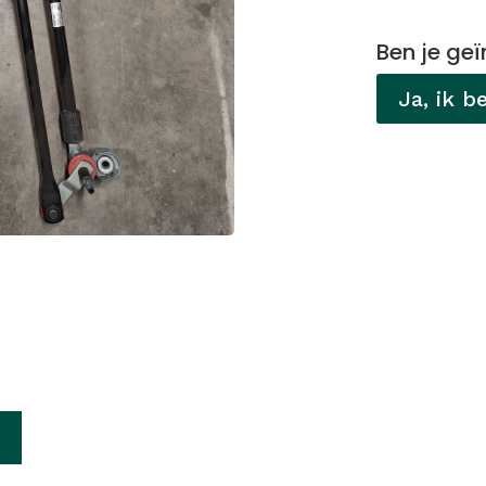
Ben je geï
Ja, ik b