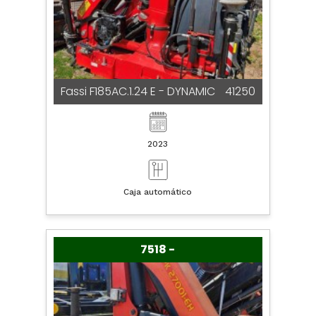
Fassi F185AC.1.24 E - DYNAMIC
41250
2023
Caja automático
7518 -