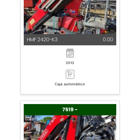
HMF 2420-K3
0.00
2013
Caja automático
7519 -