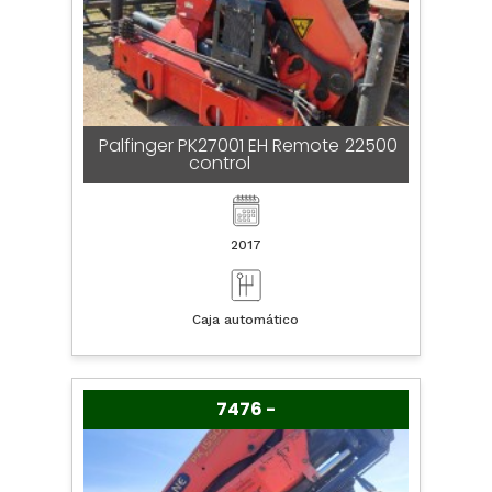
Palfinger PK27001 EH Remote
22500
control
2017
Caja automático
7476 -