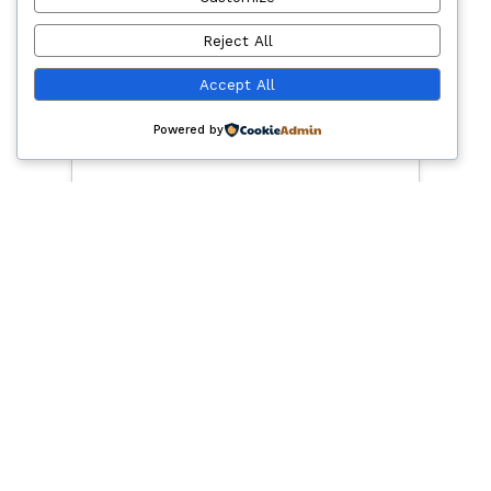
Reject All
Flyjib JIB Cormach
Accept All
Powered by
2007
7104 -